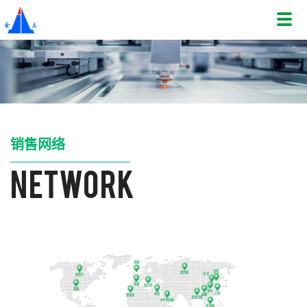
销售网络
network
英国
沈阳
俄罗斯
北京
加拿大
法国
意大利
美国
郑州
上海
埃及
成都
摩洛哥
孟加拉国
沙特阿拉伯
柬埔寨