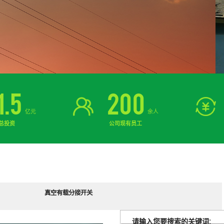
1.5
200
亿元
余人
总投资
公司现有员工
真空有载分接开关