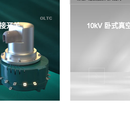
分接开关
10kV 卧式