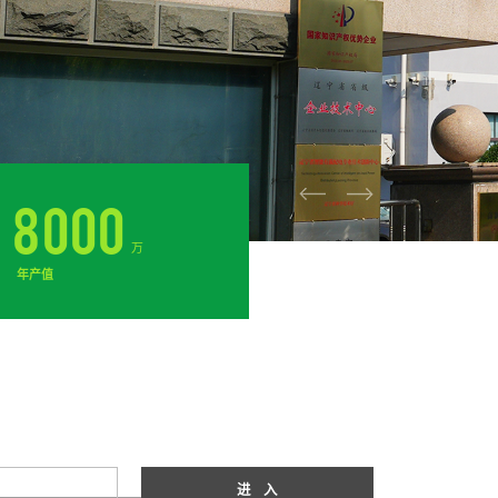
8000
万
年产值
进 入