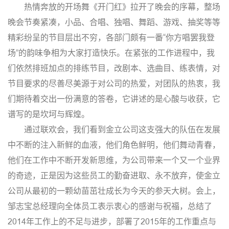
热情奔放的开场舞《开门红》拉开了晚会的序幕，整场
晚会节奏紧凑，小品、合唱、独唱、舞蹈、游戏、抽奖等等
精彩纷呈的节目层出不穷，各部门颇有一番“你方唱罢我登
场”的韵味争相为大家打造快乐。在紧张的工作进程中，我
们依然排班加点的排练节目，改剧本、选曲目、练表情，对
节目要求的尽善尽美源于对公司的热爱，对团队的热衷，我
们期待着交出一份满意的答卷，它讲述的是心酸与收获，它
谱写的是坎坷与辉煌。
通过联欢会，我们看到金立公司这支强大的队伍在发展
中不断的注入新鲜的血液，他们角色鲜明，他们舞动青春，
他们在工作中不断开发新思维，为公司带来一个又一个业界
的奇迹，正是因为这些员工的勤奋进取、永不放弃，使金立
公司从最初的一颗幼苗茁壮成长为今天的参天大树。会上，
邹志宝总经理向全体员工表示衷心的感谢与祝福，总结了
2014年工作上的不足与进步，部署了2015年的工作重点与