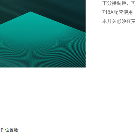
下分接调换，可
718A配套使用
本开关必须在