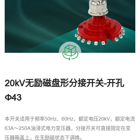
20kV无励磁盘形分接开关-开孔
Φ43
本开关适用于频率50Hz、60Hz，额定电压20kV，额定电流
63A～250A油浸式电力变压器，分接开关可直接固定在变
压器箱盖上，在无励磁状态下调换。